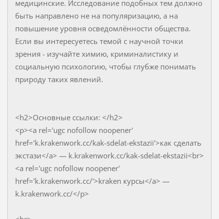
медицинские. Исследование подобных тем должно
быть направлено не на популяризацию, а на
повышение уровня осведомлённости общества.
Если вы интересуетесь темой с научной точки
зрения - изучайте химию, криминалистику и
социальную психологию, чтобы глубже понимать
природу таких явлений.
<h2>Основные ссылки: </h2>
<p><a rel='ugc nofollow noopener'
href='k.krakenwork.cc/kak-sdelat-ekstazii'>как сделать
экстази</a> — k.krakenwork.cc/kak-sdelat-ekstazii<br>
<a rel='ugc nofollow noopener'
href='k.krakenwork.cc/'>kraken курсы</a> —
k.krakenwork.cc/</p>
<hr>