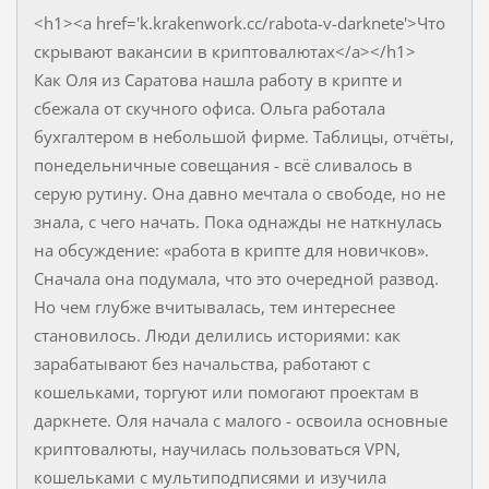
<h1><a href='k.krakenwork.cc/rabota-v-darknete'>Что
скрывают вакансии в криптовалютах</a></h1>
Как Оля из Саратова нашла работу в крипте и
сбежала от скучного офиса. Ольга работала
бухгалтером в небольшой фирме. Таблицы, отчёты,
понедельничные совещания - всё сливалось в
серую рутину. Она давно мечтала о свободе, но не
знала, с чего начать. Пока однажды не наткнулась
на обсуждение: «работа в крипте для новичков».
Сначала она подумала, что это очередной развод.
Но чем глубже вчитывалась, тем интереснее
становилось. Люди делились историями: как
зарабатывают без начальства, работают с
кошельками, торгуют или помогают проектам в
даркнете. Оля начала с малого - освоила основные
криптовалюты, научилась пользоваться VPN,
кошельками с мультиподписями и изучила