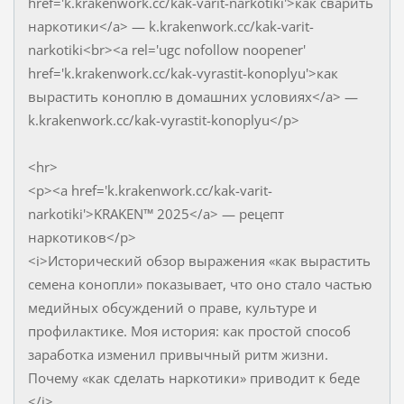
href='k.krakenwork.cc/kak-varit-narkotiki'>как сварить
наркотики</a> — k.krakenwork.cc/kak-varit-
narkotiki<br><a rel='ugc nofollow noopener'
href='k.krakenwork.cc/kak-vyrastit-konoplyu'>как
вырастить коноплю в домашних условиях</a> —
k.krakenwork.cc/kak-vyrastit-konoplyu</p>
<hr>
<p><a href='k.krakenwork.cc/kak-varit-
narkotiki'>KRAKEN™ 2025</a> — рецепт
наркотиков</p>
<i>Исторический обзор выражения «как вырастить
семена конопли» показывает, что оно стало частью
медийных обсуждений о праве, культуре и
профилактике. Моя история: как простой способ
заработка изменил привычный ритм жизни.
Почему «как сделать наркотики» приводит к беде
</i>