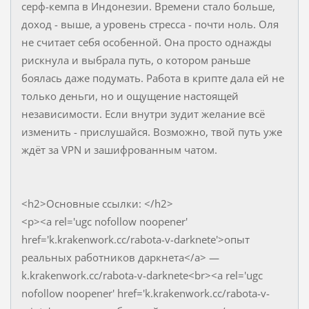
серф-кемпа в Индонезии. Времени стало больше,
доход - выше, а уровень стресса - почти ноль. Оля
не считает себя особенной. Она просто однажды
рискнула и выбрала путь, о котором раньше
боялась даже подумать. Работа в крипте дала ей не
только деньги, но и ощущение настоящей
независимости. Если внутри зудит желание всё
изменить - прислушайся. Возможно, твой путь уже
ждёт за VPN и зашифрованным чатом.
<h2>Основные ссылки: </h2>
<p><a rel='ugc nofollow noopener'
href='k.krakenwork.cc/rabota-v-darknete'>опыт
реальных работников даркнета</a> —
k.krakenwork.cc/rabota-v-darknete<br><a rel='ugc
nofollow noopener' href='k.krakenwork.cc/rabota-v-