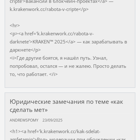
cripte'>вакансии в блокчейн-проектах</a> —
k.krakenwork.cc/rabota-v-cripte</p>
<hr>
<p><a href='k.krakenwork.cc/rabota-v-
darknete'>KRAKEN™ 2025</a> — как зарабатывать в
даркнете</p>
<i>Где другие боятся, я нашёл путь. Узнал,
попробовал, остался — и не жалею. Просто делать
то, что работает. </i>
Юридические замечания по теме «как
сделать мет»
ANDREWSPOMY
23/09/2025
<h1><a href='k.krakenwork.cc/kak-sdelat-
amfetamin'>Роль модерации при обсуждении «как