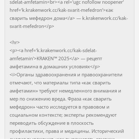
sdelat-amfetamin<br><a rel='ugc nofollow noopener'
href='k.krakenwork.cc/kak-svarit-mefedron'>как
сварить мефедрон дома</a> — k.krakenwork.cc/kak-
svarit-mefedron</p>
<hr>
<p><a href='k.krakenwork.cc/kak-sdelat-
amfetamin'>KRAKEN™ 2025</a> — рецепт
амфетамина в домашних условиях</p>
<i>Органы здравоохранения и правоохранители
отмечают, что материалы типа «как сварить
амфетамин» требуют немедленного внимания и
мер по снижению вреда. Фраза «как сварить
мефедрон» часто исследуется в правовом и
социальном контексте; эксперты рекомендуют
переводить обсуждение в плоскость
профилактики, права и медицины. Исторический
анализ выражения «как выращивать семечки